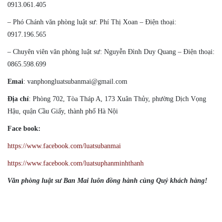
0913.061.405
– Phó Chánh văn phòng luật sư: Phí Thị Xoan – Điện thoại:
0917.196.565
– Chuyên viên văn phòng luật sư: Nguyễn Đình Duy Quang – Điện thoại:
0865.598.699
Emai
: vanphongluatsubanmai@gmail.com
Địa chỉ
: Phòng 702, Tòa Tháp A, 173 Xuân Thủy, phường Dịch Vọng
Hậu, quận Cầu Giấy, thành phố Hà Nội
Face book:
https://www.facebook.com/luatsubanmai
https://www.facebook.com/luatsuphanminhthanh
Văn phòng luật sư Ban Mai luôn đồng hành cùng Quý khách hàng!
#Luatsugioihanoicantim, #Luatsugioihanoihinhsu,
#Luatsugioihanoidansu, #Cantimluatsugioihanoi, #Luatsugioihanoi,