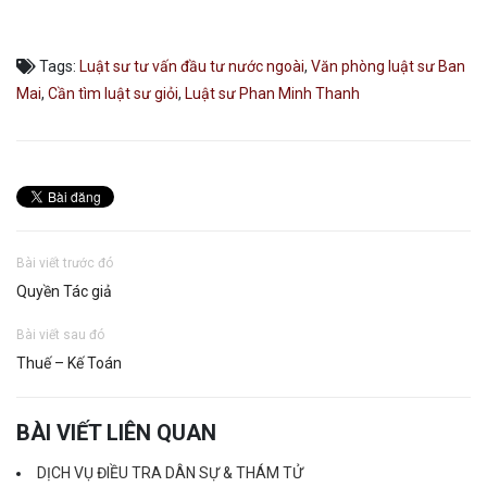
#Luatsuphanminhthanh0348111555, #Luatsuhoangtrongphan0913061405,
#luatsunguyendinhduyquang0865598699
Tags:
Luật sư tư vấn đầu tư nước ngoài
,
Văn phòng luật sư Ban
Mai
,
Cần tìm luật sư giỏi
,
Luật sư Phan Minh Thanh
Bài viết trước đó
Quyền Tác giả
Bài viết sau đó
Thuế – Kế Toán
BÀI VIẾT LIÊN QUAN
DỊCH VỤ ĐIỀU TRA DÂN SỰ & THÁM TỬ