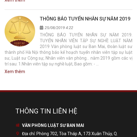
Xem thêm
THÔNG BÁO TUYỂN NHÂN SỰ NĂM 2019
25/08/2019 4:22
THÔNG BÁO TUYỂN NHÂN SỰ NĂM 2019.
TUYỂN NHÂN VIÊN TẬP SỰ NGHỀ LUẬT NĂM
2019 Văn phòng luật sư Ban Mai, Đoàn luật sư
thành phố Hà Nội thông báo kế hoạch tuyển nhân viên tập sự luật
sư, Luật sư Cộng sự, Nhân viên văn phòng… năm 2019 gồm các vị
trí sau: 1.Nhân viên tập sự nghề luật, Bao gồm: - …
Xem thêm
THÔNG TIN LIÊN HỆ
VĂN PHÒNG LUẬT SƯ BAN MAI
Địa chỉ:
Phòng 702, Tòa Tháp A, 173 Xuân Thủy, Q.