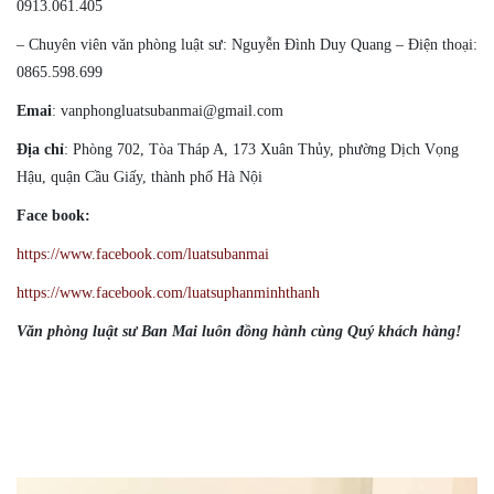
0913.061.405
– Chuyên viên văn phòng luật sư: Nguyễn Đình Duy Quang – Điện thoại:
0865.598.699
Emai
: vanphongluatsubanmai@gmail.com
Địa chỉ
: Phòng 702, Tòa Tháp A, 173 Xuân Thủy, phường Dịch Vọng
Hậu, quận Cầu Giấy, thành phố Hà Nội
Face book:
https://www.facebook.com/luatsubanmai
https://www.facebook.com/luatsuphanminhthanh
Văn phòng luật sư Ban Mai luôn đồng hành cùng Quý khách hàng!
#Luatsugioihanoicantim, #Luatsugioihanoihinhsu,
#Luatsugioihanoidansu, #Cantimluatsugioihanoi, #Luatsugioihanoi,
#Luatsuphanminhthanh0348111555, #Luatsuhoangtrongphan0913061405,
#luatsunguyendinhduyquang0865598699