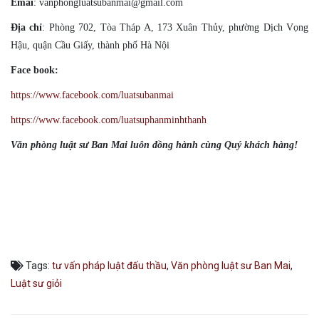
Emai
: vanphongluatsubanmai@gmail.com
Địa chỉ
: Phòng 702, Tòa Tháp A, 173 Xuân Thủy, phường Dịch Vọng
Hậu, quận Cầu Giấy, thành phố Hà Nội
Face book:
https://www.facebook.com/luatsubanmai
https://www.facebook.com/luatsuphanminhthanh
Văn phòng luật sư Ban Mai luôn đồng hành cùng Quý khách hàng!
#Luatsugioihanoicantim, #Luatsugioihanoihinhsu,
#Luatsugioihanoidansu, #Cantimluatsugioihanoi,
#Luatsugioihanoi, #Luatsuphanminhthanh0348111555,
#Luatsuhoangtrongphan0913061405,
#luatsunguyendinhduyquang0865598699
Tags:
tư vấn pháp luật đấu thầu
,
Văn phòng luật sư Ban Mai
,
Luật sư giỏi