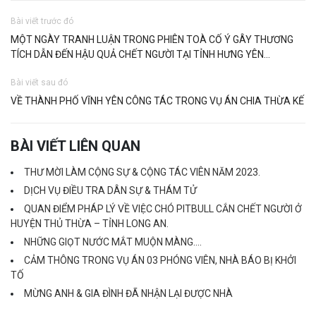
Bài viết trước đó
MỘT NGÀY TRANH LUẬN TRONG PHIÊN TOÀ CỐ Ý GÂY THƯƠNG
TÍCH DẪN ĐẾN HẬU QUẢ CHẾT NGƯỜI TẠI TỈNH HƯNG YÊN…
Bài viết sau đó
VỀ THÀNH PHỐ VĨNH YÊN CÔNG TÁC TRONG VỤ ÁN CHIA THỪA KẾ
BÀI VIẾT LIÊN QUAN
THƯ MỜI LÀM CỘNG SỰ & CỘNG TÁC VIÊN NĂM 2023.
DỊCH VỤ ĐIỀU TRA DÂN SỰ & THÁM TỬ
QUAN ĐIỂM PHÁP LÝ VỀ VIỆC CHÓ PITBULL CẮN CHẾT NGƯỜI Ở
HUYỆN THỦ THỪA – TỈNH LONG AN.
NHỮNG GIỌT NƯỚC MẮT MUỘN MÀNG….
CẢM THÔNG TRONG VỤ ÁN 03 PHÓNG VIÊN, NHÀ BÁO BỊ KHỞI
TỐ
MỪNG ANH & GIA ĐÌNH ĐÃ NHẬN LẠI ĐƯỢC NHÀ