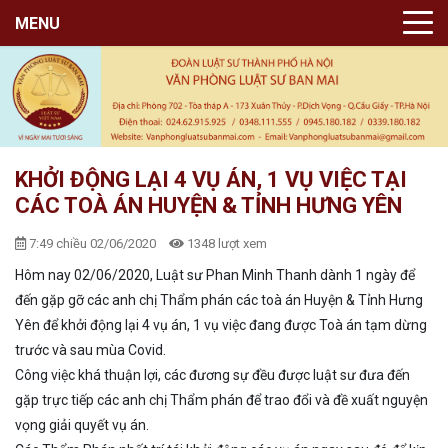
MENU
KHỞI ĐỘNG LẠI 4 VỤ ÁN, 1 VỤ VIỆC TẠI
CÁC TOÀ ÁN HUYỆN & TỈNH HƯNG YÊN
7:49 chiều 02/06/2020
1348 lượt xem
Hôm nay 02/06/2020, Luật sư Phan Minh Thanh dành 1 ngày để
đến gặp gỡ các anh chị Thẩm phán các toà án Huyện & Tỉnh Hưng
Yên để khởi động lại 4 vụ án, 1 vụ việc đang được Toà án tạm dừng
trước và sau mùa Covid.
Công việc khá thuận lợi, các đương sự đều được luật sư đưa đến
gặp trực tiếp các anh chị Thẩm phán để trao đổi và đề xuất nguyện
vọng giải quyết vụ án.