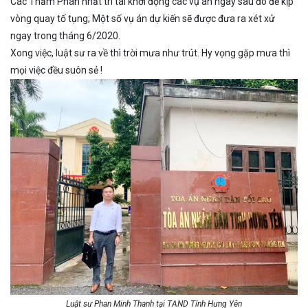
Các Thẩm Phán nhất trí tái khởi động các vụ án ngay sau đó để kịp
vòng quay tố tụng; Một số vụ án dự kiến sẽ được đưa ra xét xử
ngay trong tháng 6/2020.
Xong việc, luật sư ra về thì trời mưa như trút. Hy vọng gặp mưa thì
mọi việc đều suôn sẻ !
Luật sư Phan Minh Thanh tại TAND Tỉnh Hưng Yên